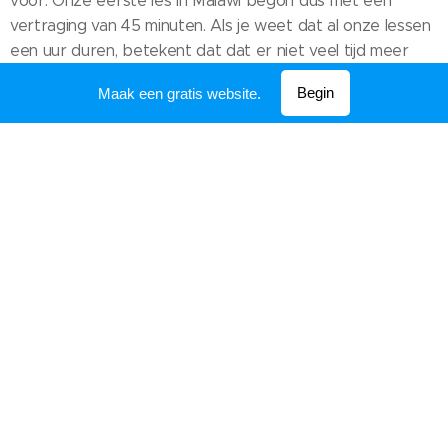
voor. Onze eerste les in Malawi begon dus met een
vertraging van 45 minuten. Als je weet dat al onze lessen
een uur duren, betekent dat dat er niet veel tijd meer
overschoot.
Begin
Maak een gratis website.
De eerste klas hebben we dus een kwartiertje gehad,
maar de tweede klas het volledige uur. Wanneer we
vroegen of er iemand ooit al eens met een computer
gewerkt had, kwam er heel weinig reactie. Onze lessen
moeten dus ook echt starten van 0. Eerst hebben we de
leerlingen wat regels geleerd, zoals niet eten en drinken
in het informaticalokaal. Na de regels zijn we begonnen
met het opstarten van de computer en het aanzetten
van het scherm. De studenten vinden het ook erg lastig
om met de muis te werken, sommigen gebruikten hun
muis ondersteboven, heel vreemd om te zien. Eenmaal
aangemeld hebben we ze geleerd om een nieuwe map
aan te maken en die hun eigen naam te geven. Het
zoeken naar de juiste toets op het toetsenbord duurde