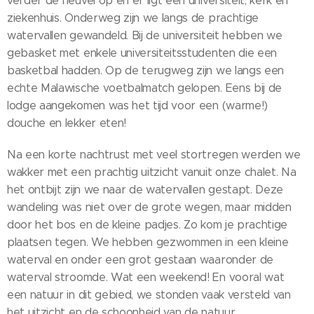
verder de heuvel op en er ligt een universiteit, kerk en
ziekenhuis. Onderweg zijn we langs de prachtige
watervallen gewandeld. Bij de universiteit hebben we
gebasket met enkele universiteitsstudenten die een
basketbal hadden. Op de terugweg zijn we langs een
echte Malawische voetbalmatch gelopen. Eens bij de
lodge aangekomen was het tijd voor een (warme!)
douche en lekker eten!
Na een korte nachtrust met veel stortregen werden we
wakker met een prachtig uitzicht vanuit onze chalet. Na
het ontbijt zijn we naar de watervallen gestapt. Deze
wandeling was niet over de grote wegen, maar midden
door het bos en de kleine padjes. Zo kom je prachtige
plaatsen tegen. We hebben gezwommen in een kleine
waterval en onder een grot gestaan waaronder de
waterval stroomde. Wat een weekend! En vooral wat
een natuur in dit gebied, we stonden vaak versteld van
het uitzicht en de schoonheid van de natuur.