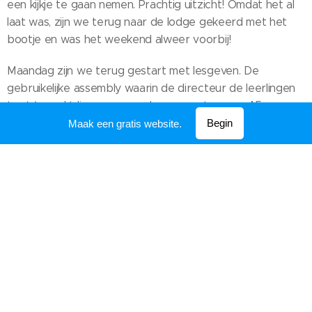
een kijkje te gaan nemen. Prachtig uitzicht! Omdat het al
laat was, zijn we terug naar de lodge gekeerd met het
bootje en was het weekend alweer voorbij!
Maandag zijn we terug gestart met lesgeven. De
gebruikelijke assembly waarin de directeur de leerlingen
toe(s)preekt liep naar goede gewoonte weer 45
minuten uit. Bovendien was er al de hele middag geen
Begin
Maak een gratis website.
stroom, waardoor we geen les konden geven. We
hebben besloten om de 2 klassen te combineren en om
een hardwareles te geven. 2 klassen combineren in een
klein lokaal was nogal moeilijk...daarom besloten we om de
populaire leerkracht uit te hangen om buiten les te geven
in het zonnetje!